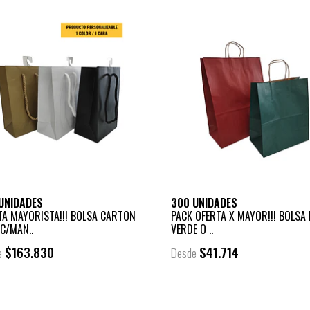
UNIDADES
300 UNIDADES
TA MAYORISTA!!! BOLSA CARTÓN
PACK OFERTA X MAYOR!!! BOLSA
 C/MAN..
VERDE O ..
$163.830
$41.714
e
Desde