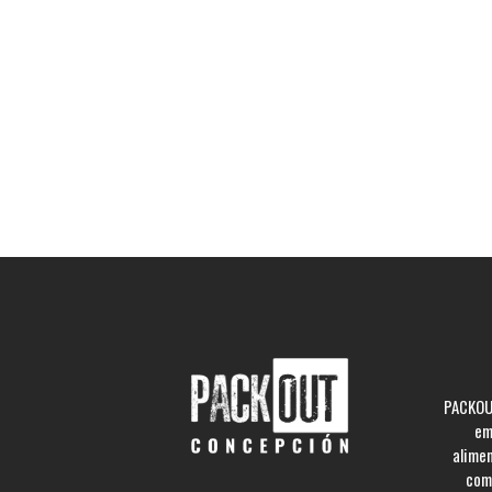
PACKOUT
em
alime
comp