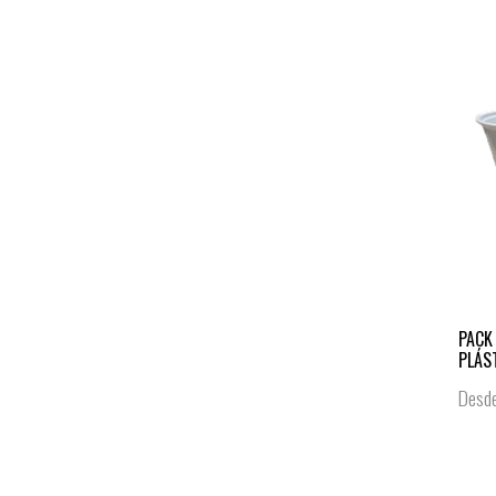
PACK
PLÁST
Desd