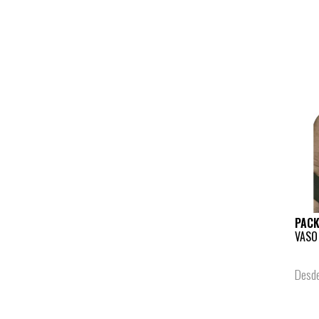
PAC
VASO
Desd