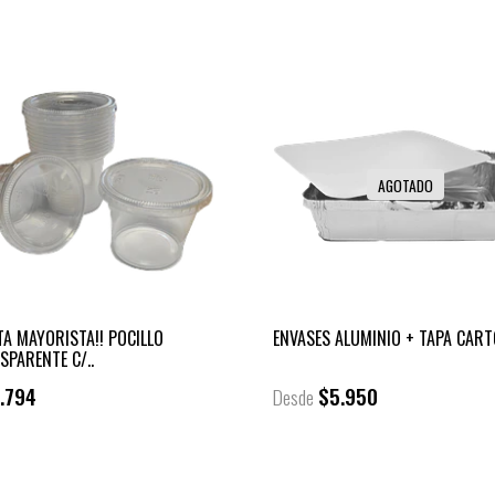
-
-
AGOTADO
TA MAYORISTA!! POCILLO
ENVASES ALUMINIO + TAPA CAR
SPARENTE C/..
.794
$5.950
Desde
+
-