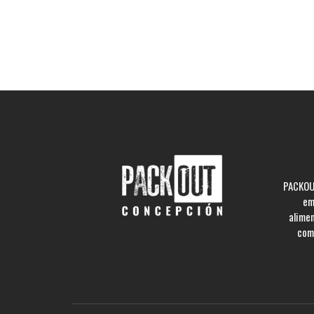
PACKOUT
em
alime
comp