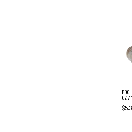
POCI
OZ / 
$5.