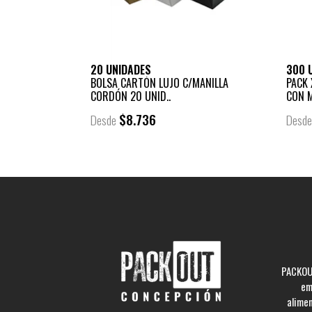
20 UNIDADES
300 
BOLSA CARTÓN LUJO C/MANILLA
PACK 
CORDÓN 20 UNID..
CON M
$8.736
Desde
Desd
PACKOUT
em
alime