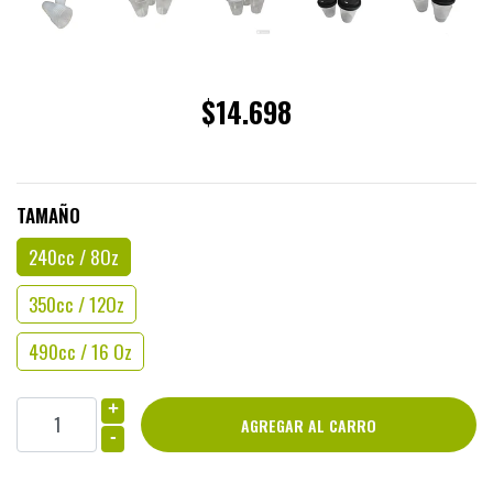
$14.698
TAMAÑO
240cc / 8Oz
350cc / 12Oz
490cc / 16 Oz
+
-