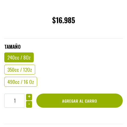
$16.985
TAMAÑO
240cc / 8Oz
350cc / 12Oz
490cc / 16 Oz
+
-