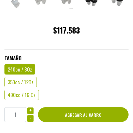
$117.583
TAMAÑO
240cc / 8Oz
350cc / 12Oz
490cc / 16 Oz
+
-