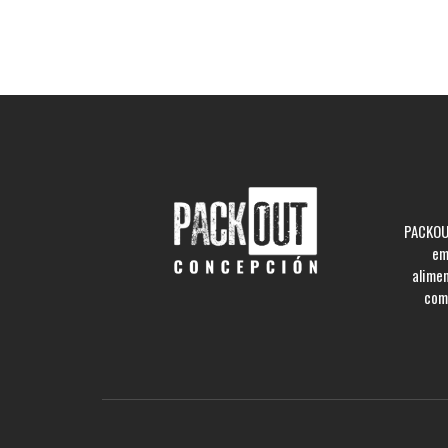
PACKOUT
em
alime
comp