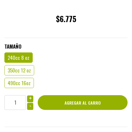
$6.775
TAMAÑO
240cc 8 oz
350cc 12 oz
490cc 16oz
+
-