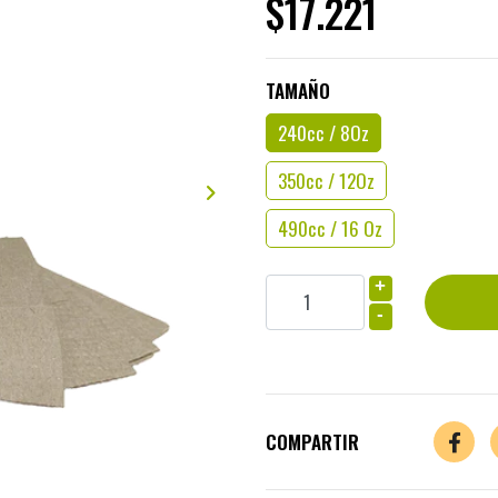
$17.221
TAMAÑO
240cc / 8Oz
350cc / 12Oz
490cc / 16 Oz
+
-
COMPARTIR