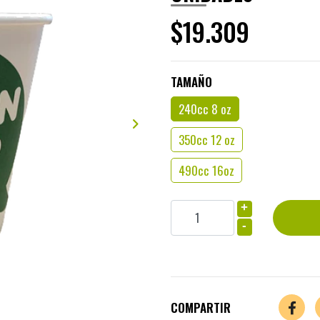
$19.309
TAMAÑO
240cc 8 oz
350cc 12 oz
490cc 16oz
+
-
COMPARTIR