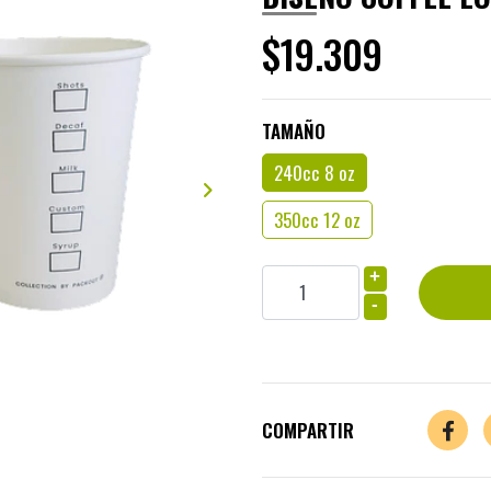
$19.309
TAMAÑO
240cc 8 oz
350cc 12 oz
+
-
COMPARTIR