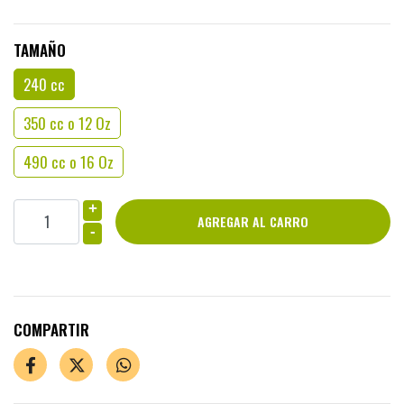
TAMAÑO
240 cc
350 cc o 12 Oz
490 cc o 16 Oz
+
-
COMPARTIR