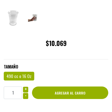
$10.069
TAMAÑO
490 cc o 16 Oz
+
-