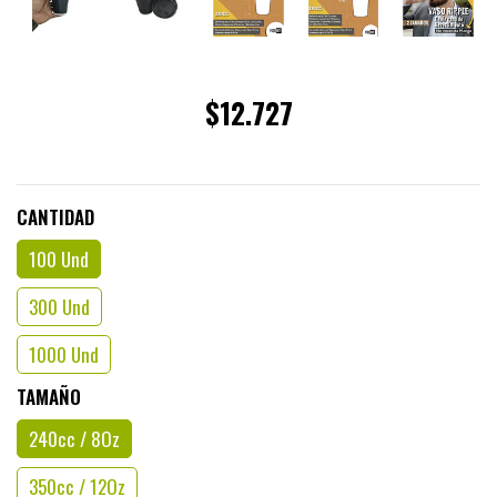
$12.727
CANTIDAD
100 Und
300 Und
1000 Und
TAMAÑO
240cc / 8Oz
350cc / 12Oz