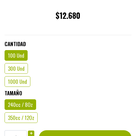
$12.680
CANTIDAD
100 Und
300 Und
1000 Und
TAMAÑO
240cc / 8Oz
350cc / 12Oz
+