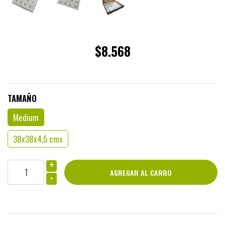
$8.568
TAMAÑO
Medium
38x38x4,5 cms
+
-