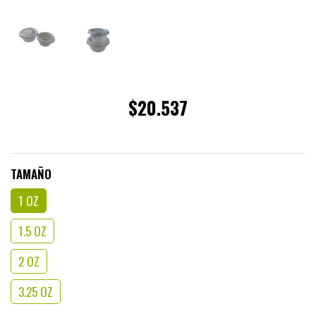
$20.537
TAMAÑO
1 OZ
1.5 OZ
2 OZ
3.25 OZ