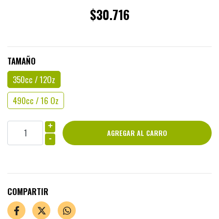
$30.716
TAMAÑO
350cc / 12Oz
490cc / 16 Oz
+
-
COMPARTIR