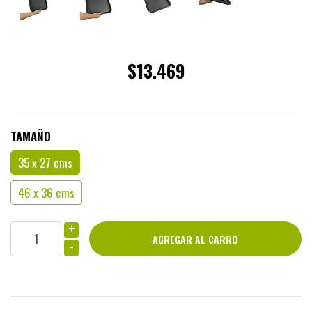
$13.469
TAMAÑO
35 x 27 cms
46 x 36 cms
+
-