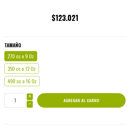
$123.021
TAMAÑO
270 cc o 9 Oz
350 cc o 12 Oz
490 cc o 16 Oz
+
-