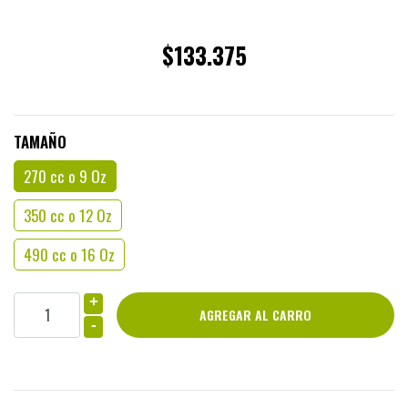
$133.375
TAMAÑO
270 cc o 9 Oz
350 cc o 12 Oz
490 cc o 16 Oz
+
-