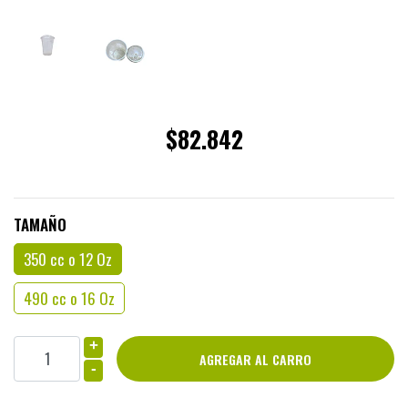
$82.842
TAMAÑO
350 cc o 12 Oz
490 cc o 16 Oz
+
-