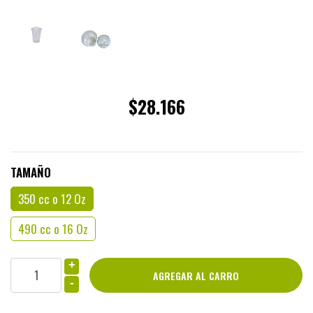
$28.166
TAMAÑO
350 cc o 12 Oz
490 cc o 16 Oz
+
-