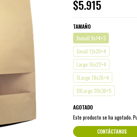
$5.915
TAMAÑO
Xsmall 9x14+3
Small 12x20+4
Large 16x22+4
XLarge 18x26+4
XXLarge 20x30+5
AGOTADO
Este producto se ha agotado. P
CONTÁCTANOS