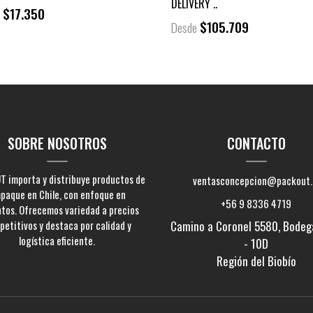
DELIVERY ..
$17.350
e
$105.709
Desde
SOBRE NOSOTROS
CONTACTO
 importa y distribuye productos de
ventasconcepcion@packout.
paque en Chile, con enfoque en
+56 9 8336 4719
ntos. Ofrecemos variedad a precios
etitivos y destaca por calidad y
Camino a Coronel 5580, Bodeg
logística eficiente.
- 10D
Región del Biobío