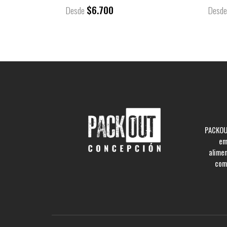
$6.700
Desde
Desd
PACKOUT
em
alime
comp