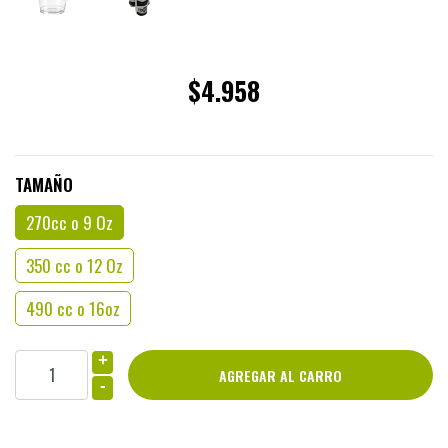
$4.958
TAMAÑO
270cc o 9 Oz
350 cc o 12 Oz
490 cc o 16oz
+
-