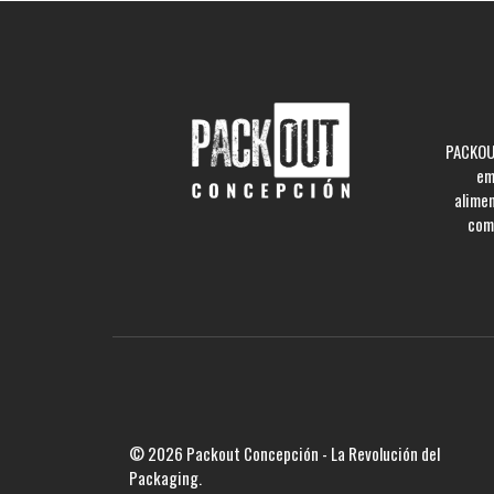
PACKOUT
em
alime
comp
© 2026 Packout Concepción - La Revolución del
Packaging.