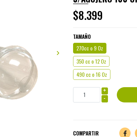
$8.399
TAMAÑO
270cc o 9 Oz
350 cc o 12 Oz
490 cc o 16 Oz
+
-
COMPARTIR