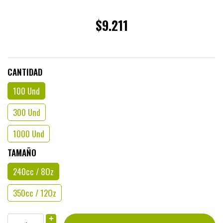
$9.211
CANTIDAD
100 Und
300 Und
1000 Und
TAMAÑO
240cc / 8Oz
350cc / 12Oz
+