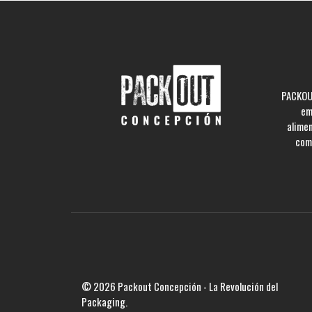
PACKOUT
em
alime
comp
© 2026 Packout Concepción - La Revolución del
Packaging.