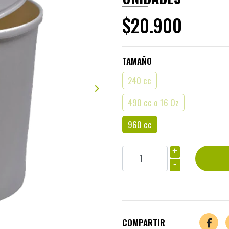
$20.900
TAMAÑO
240 cc
490 cc o 16 Oz
960 cc
+
-
COMPARTIR