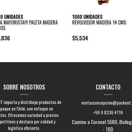
00 UNIDADES
1000 UNIDADES
A MAYORISTA!!! PALETA MADERA
REVOLVEDOR MADERA 14 CMS
DOS
.836
$5.534
+
+
-
-
SOBRE NOSOTROS
CONTACTO
 importa y distribuye productos de
ventasconcepcion@packout.
paque en Chile, con enfoque en
+56 9 8336 4719
ntos. Ofrecemos variedad a precios
etitivos y destaca por calidad y
Camino a Coronel 5580, Bodeg
logística eficiente.
- 10D