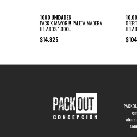
1000 UNIDADES
10.0
PACK X MAYOR!!! PALETA MADERA
OFERT
HELADOS 1.000..
HELA
$14.825
$104
+
-
PACKOUT
em
alime
comp