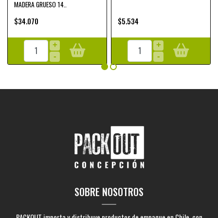
MADERA GRUESO 14..
$34.070
$5.534
+
+
-
-
SOBRE NOSOTROS
PACKOUT importa y distribuye productos de empaque en Chile, con