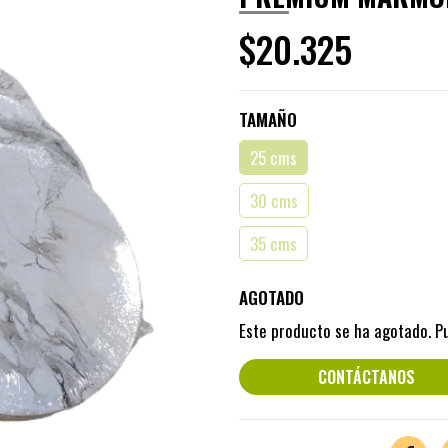
$20.325
TAMAÑO
25 cms
30 cms
35 cms
AGOTADO
Este producto se ha agotado. P
CONTÁCTANOS