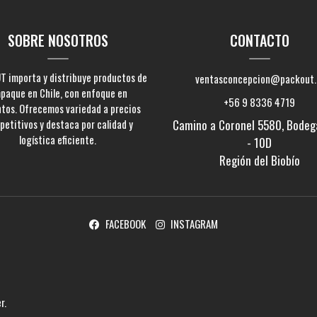
SOBRE NOSOTROS
CONTACTO
 importa y distribuye productos de
ventasconcepcion@packout.
paque en Chile, con enfoque en
+56 9 8336 4719
ntos. Ofrecemos variedad a precios
etitivos y destaca por calidad y
Camino a Coronel 5580, Bodeg
logística eficiente.
- 10D
Región del Biobío
FACEBOOK
INSTAGRAM
er
.