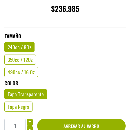
$236.985
TAMAÑO
240cc / 8Oz
350cc / 12Oz
490cc / 16 Oz
COLOR
Tapa Transparente
Tapa Negra
+
-