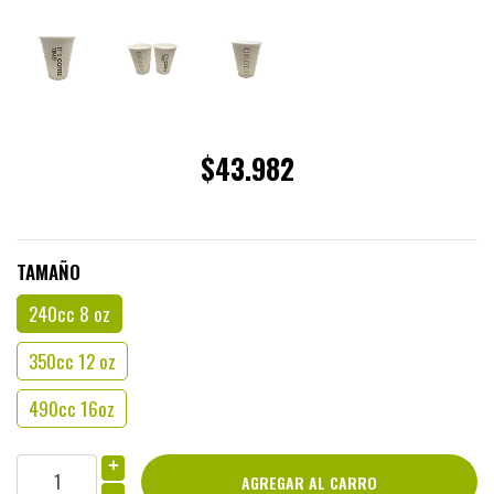
$43.982
TAMAÑO
240cc 8 oz
350cc 12 oz
490cc 16oz
+
-