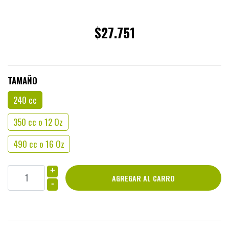
$27.751
TAMAÑO
240 cc
350 cc o 12 Oz
490 cc o 16 Oz
+
-