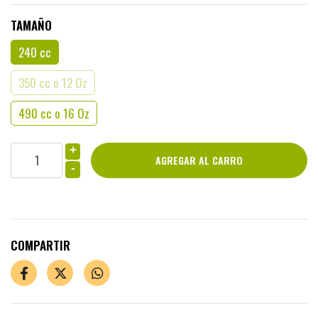
TAMAÑO
240 cc
350 cc o 12 Oz
490 cc o 16 Oz
+
-
COMPARTIR