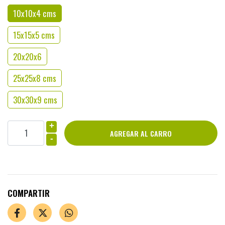
10x10x4 cms
15x15x5 cms
20x20x6
25x25x8 cms
30x30x9 cms
+
-
COMPARTIR