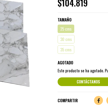
$104.819
TAMAÑO
25 cms
30 cms
35 cms
AGOTADO
Este producto se ha agotado. P
CONTÁCTANOS
COMPARTIR