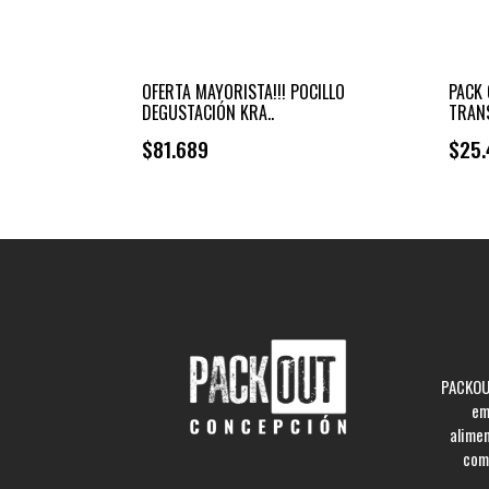
OFERTA MAYORISTA!!! POCILLO
PACK 
DEGUSTACIÓN KRA..
TRANS
$81.689
$25.
PACKOUT
em
alime
comp