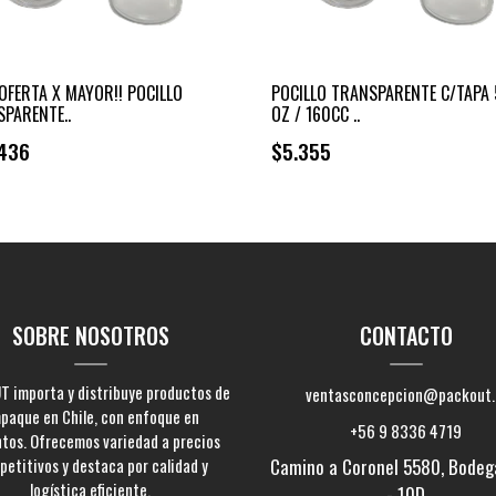
OFERTA X MAYOR!! POCILLO
POCILLO TRANSPARENTE C/TAPA 
PARENTE..
OZ / 160CC ..
436
$5.355
+
+
-
-
SOBRE NOSOTROS
CONTACTO
 importa y distribuye productos de
ventasconcepcion@packout.
paque en Chile, con enfoque en
+56 9 8336 4719
ntos. Ofrecemos variedad a precios
etitivos y destaca por calidad y
Camino a Coronel 5580, Bodeg
logística eficiente.
- 10D