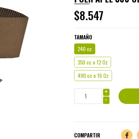
$8.547
TAMAÑO
240 cc
350 cc o 12 Oz
490 cc o 16 Oz
+
-
COMPARTIR