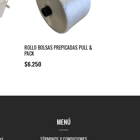
ROLLO BOLSAS PREPICADAS PULL &
PACK
$6.250
+
-
MENÚ
cl
TÉRMINOS Y CONDICIONES