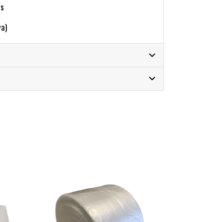
ms
va)