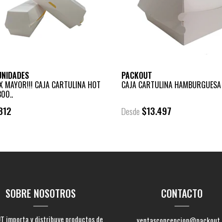
UNIDADES
PACKOUT
X MAYOR!!! CAJA CARTULINA HOT
CAJA CARTULINA HAMBURGUESA
00..
812
$13.497
Desde
+
-
SOBRE NOSOTROS
CONTACTO
 importa y distribuye productos de
ventasconcepcion@packout.