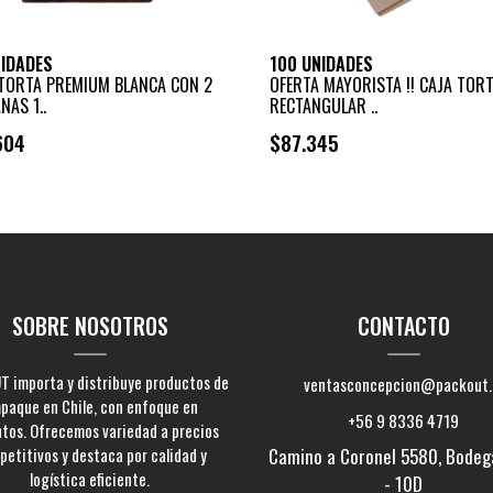
NIDADES
100 UNIDADES
 TORTA PREMIUM BLANCA CON 2
OFERTA MAYORISTA !! CAJA TOR
NAS 1..
RECTANGULAR ..
604
$87.345
+
+
-
-
SOBRE NOSOTROS
CONTACTO
 importa y distribuye productos de
ventasconcepcion@packout.
paque en Chile, con enfoque en
+56 9 8336 4719
ntos. Ofrecemos variedad a precios
etitivos y destaca por calidad y
Camino a Coronel 5580, Bodeg
logística eficiente.
- 10D