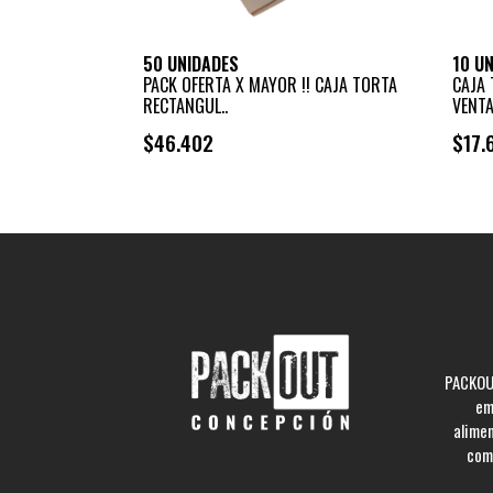
50 UNIDADES
10 U
PACK OFERTA X MAYOR !! CAJA TORTA
CAJA
RECTANGUL..
VENTA
$46.402
$17.
+
-
PACKOUT
em
alime
comp