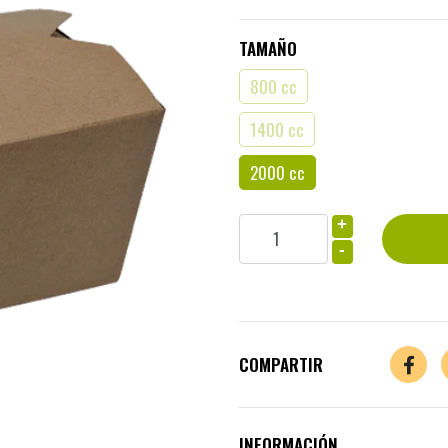
TAMAÑO
800 cc
1400 cc
2000 cc
+
-
COMPARTIR
INFORMACIÓN