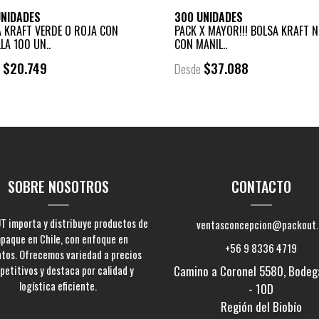
UNIDADES
300 UNIDADES
 KRAFT VERDE O ROJA CON
PACK X MAYOR!!! BOLSA KRAFT 
LA 100 UN..
CON MANIL..
$20.749
$37.088
e
Desde
SOBRE NOSOTROS
CONTACTO
 importa y distribuye productos de
ventasconcepcion@packout.
paque en Chile, con enfoque en
+56 9 8336 4719
ntos. Ofrecemos variedad a precios
etitivos y destaca por calidad y
Camino a Coronel 5580, Bodeg
logística eficiente.
- 10D
Región del Biobío