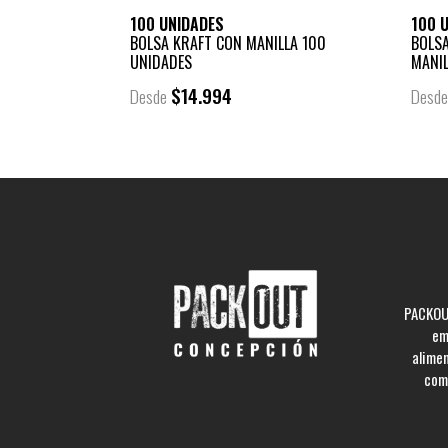
100 UNIDADES
100 
BOLSA KRAFT CON MANILLA 100
BOLSA
UNIDADES
MANIL
$14.994
Desde
Desd
PACKOUT
em
alime
comp