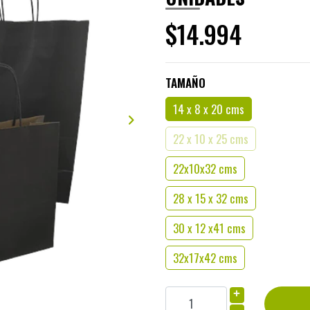
$14.994
TAMAÑO
14 x 8 x 20 cms
22 x 10 x 25 cms
22x10x32 cms
28 x 15 x 32 cms
30 x 12 x41 cms
32x17x42 cms
+